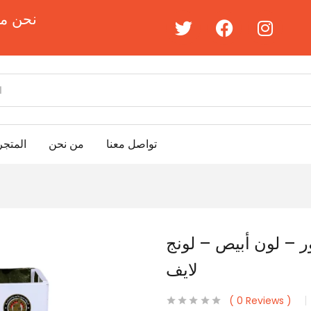
نحن مت
تواصل معنا
من نحن
المتجر
1 لتر س8 المطور – لون أبيص – لونج
لايف
0
Reviews