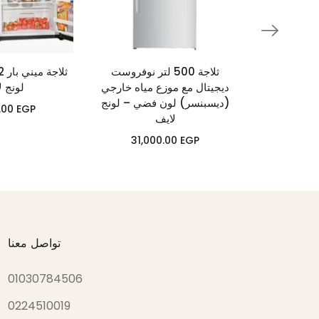
ثلاجة 500 لتر نوفروست
ديجيتال مع موزع مياه خارجي
لونج ل
مكنسة كهرباثية 1800 وات –
(ديسبنسر) لون فضي – لونج
يف
.00
EGP
لايف
31,000.00
EGP
تواصل معنا
01030784506
0224510019