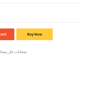
cart
Buy Now
سخانات غاز
سخا