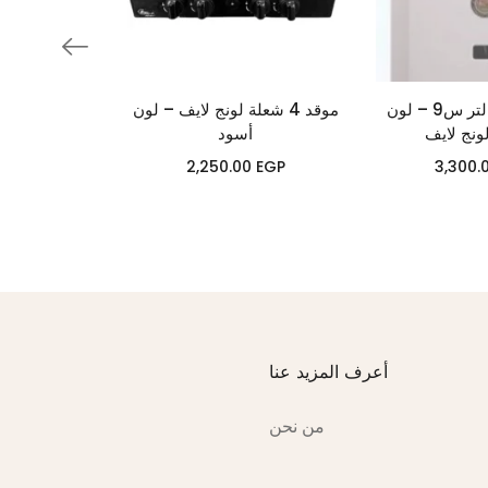
سخان مياه 5 لتر س9 – لون
موقد 4 شعلة لونج لايف – لون
ونج لايف
أسود
2,250.00
EGP
3,300.
أعرف المزيد عنا
من نحن