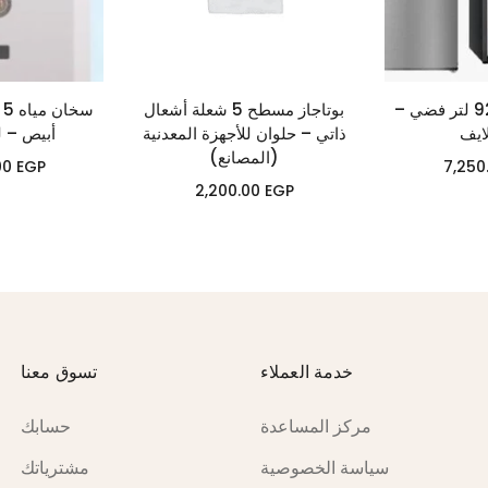
ثلاجة ميني بار 92 لتر فضي –
بوتاجاز مسطح 5 شعلة أشعال
ايف
ذاتي – حلوان للأجهزة المعدنية
أبيص – ل
(المصانع)
00
EGP
7,250
2,200.00
EGP
خدمة العملاء
تسوق معنا
مركز المساعدة
حسابك
سياسة الخصوصية
مشترياتك